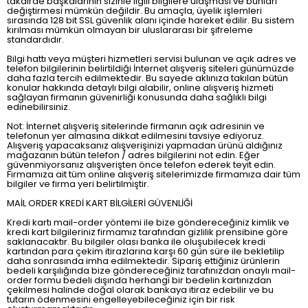
takdirde başkalarının sizinle ilgili bilgilere ulaşması ve bunları
değiştirmesi mümkün değildir. Bu amaçla, üyelik işlemleri
sırasında 128 bit SSL güvenlik alanı içinde hareket edilir. Bu sistem
kırılması mümkün olmayan bir uluslararası bir şifreleme
standardıdır.
Bilgi hattı veya müşteri hizmetleri servisi bulunan ve açık adres ve
telefon bilgilerinin belirtildiği İnternet alışveriş siteleri günümüzde
daha fazla tercih edilmektedir. Bu sayede aklınıza takılan bütün
konular hakkında detaylı bilgi alabilir, online alışveriş hizmeti
sağlayan firmanın güvenirliği konusunda daha sağlıklı bilgi
edinebilirsiniz.
Not: İnternet alışveriş sitelerinde firmanın açık adresinin ve
telefonun yer almasına dikkat edilmesini tavsiye ediyoruz.
Alışveriş yapacaksanız alışverişinizi yapmadan ürünü aldığınız
mağazanın bütün telefon / adres bilgilerini not edin. Eğer
güvenmiyorsanız alışverişten önce telefon ederek teyit edin.
Firmamıza ait tüm online alışveriş sitelerimizde firmamıza dair tüm
bilgiler ve firma yeri belirtilmiştir.
MAİL ORDER KREDİ KART BİLGİLERİ GÜVENLİĞİ
Kredi kartı mail-order yöntemi ile bize göndereceğiniz kimlik ve
kredi kart bilgileriniz firmamız tarafından gizlilik prensibine göre
saklanacaktır. Bu bilgiler olası banka ile oluşubilecek kredi
kartından para çekim itirazlarına karşı 60 gün süre ile bekletilip
daha sonrasında imha edilmektedir. Sipariş ettiğiniz ürünlerin
bedeli karşılığında bize göndereceğiniz tarafınızdan onaylı mail-
order formu bedeli dışında herhangi bir bedelin kartınızdan
çekilmesi halinde doğal olarak bankaya itiraz edebilir ve bu
tutarın ödenmesini engelleyebileceğiniz için bir risk