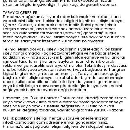
şahıslar tarafından görülebilir. Firmamız e-postalarınızdan
aktarılan bilgilerin güvenliğini hiçbir koşulda garanti edemez.
TARAYICI ÇEREZLERİ
Firmamız, mağazamızı ziyaret eden kullanıcılar ve kullanıcıların
web sitesini kullanımı hakkındaki bilgileri teknik bir iletişim dosyası
(Çerez-Cookie) kullanarak elde edebilir. Bahsi geçen teknik
iletişim dosyaları, ana bellekte saklanmak üzere bir internet
sitesinin kullanıcının tarayıcısına (browser) gönderdiği küçük
metin dosyalarıdır. Teknik iletişim dosyası site hakkında durum ve
tercihleri saklayarak İnternet'in kullanımını kolaylaştırır.
Teknik iletişim dosyası, siteyi kaç kişinin ziyaret ettiğini, bir kişinin
siteyi hangi amaçla, kaç kez ziyaret ettiğini ve ne kadar sitede
kaldıkları hakkında istatistiksel bilgileri elde etmeye ve kullanıcılar
için özel tasarlanmış kullanıcı sayfalarından dinamik olarak
reklam ve içerik üretilmesine yardımcı olur. Teknik iletişim dosyası,
ana bellekte veya e-postanızdan veri veya başkaca herhangi bir
kişisel bilgi almak için tasarlanmamıştır. Tarayıcıların pek çoğu
başta teknik iletişim dosyasını kabul eder biçimde tasarlanmıştır
ancak kullanıcılar dilerse teknik iletişim dosyasının gelmemesi
veya teknik iletişim dosyasının gönderildiğinde uyarı verilmesini
sağlayacak biçimde ayarları değiştirebilirler.
Firmamız, işbu "Gizlilik Politikası" hükümlerini dilediği zaman sitede
yayınlamak veya kullanıcılara elektronik posta göndermek veya
sitesinde yayınlamak suretiyle değiştirebilir. Gizlilik Politikası
hükümleri değiştiği takdirde, yayınlandığı tarihte yürürlük kazanır.
Gizlilik politikamız ile ilgili her türlü soru ve önerileriniz için
info@kozmopark.com
adresine email gönderebilirsiniz.
Firmamız’a ait aşağıdaki iletişim bilgilerinden ulaşabilirsiniz.