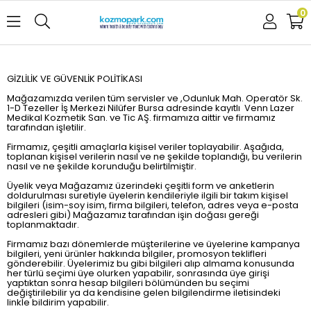
0
GİZLİLİK VE GÜVENLİK POLİTİKASI
Mağazamızda verilen tüm servisler ve ,Odunluk Mah. Operatör Sk.
1-D Tezeller İş Merkezi Nilüfer Bursa adresinde kayıtlı Venn Lazer
Medikal Kozmetik San. ve Tic AŞ. firmamıza aittir ve firmamız
tarafından işletilir.
Firmamız, çeşitli amaçlarla kişisel veriler toplayabilir. Aşağıda,
toplanan kişisel verilerin nasıl ve ne şekilde toplandığı, bu verilerin
nasıl ve ne şekilde korunduğu belirtilmiştir.
Üyelik veya Mağazamız üzerindeki çeşitli form ve anketlerin
doldurulması suretiyle üyelerin kendileriyle ilgili bir takım kişisel
bilgileri (isim-soy isim, firma bilgileri, telefon, adres veya e-posta
adresleri gibi) Mağazamız tarafından işin doğası gereği
toplanmaktadır.
Firmamız bazı dönemlerde müşterilerine ve üyelerine kampanya
bilgileri, yeni ürünler hakkında bilgiler, promosyon teklifleri
gönderebilir. Üyelerimiz bu gibi bilgileri alıp almama konusunda
her türlü seçimi üye olurken yapabilir, sonrasında üye girişi
yaptıktan sonra hesap bilgileri bölümünden bu seçimi
değiştirilebilir ya da kendisine gelen bilgilendirme iletisindeki
linkle bildirim yapabilir.