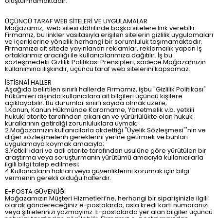
oluşturmamaktadır.
ÜÇÜNCÜ TARAF WEB SİTELERİ VE UYGULAMALAR
Mağazamız, web sitesi dâhilinde başka sitelere link verebilir.
Firmamız, bu linkler vasıtasıyla erişilen sitelerin gizlilik uygulamaları
ve içeriklerine yönelik herhangi bir sorumluluk taşımamaktadır.
Firmamıza ait sitede yayınlanan reklamlar, reklamcılık yapan iş
ortaklarımız aracılığı ile kullanıcılarımıza dağıtılır. İş bu
sözleşmedeki Gizlilik Politikası Prensipleri, sadece Mağazamızın
kullanımına ilişkindir, üçüncü taraf web sitelerini kapsamaz.
İSTİSNAİ HALLER
Aşağıda belirtilen sınırlı hallerde Firmamız, işbu "Gizlilik Politikası"
hükümleri dışında kullanıcılara ait bilgileri üçüncü kişilere
açıklayabilir. Bu durumlar sınırlı sayıda olmak üzere;
1.Kanun, Kanun Hükmünde Kararname, Yönetmelik v.b. yetkili
hukuki otorite tarafından çıkarılan ve yürürlülükte olan hukuk
kurallarının getirdiği zorunluluklara uymak;
2.Mağazamızın kullanıcılarla akdettiği "Üyelik Sözleşmesi"'nin ve
diğer sözleşmelerin gereklerini yerine getirmek ve bunları
uygulamaya koymak amacıyla;
3.Yetkili idari ve adli otorite tarafından usulüne göre yürütülen bir
araştırma veya soruşturmanın yürütümü amacıyla kullanıcılarla
ilgili bilgi talep edilmesi;
4.Kullanıcıların hakları veya güvenliklerini korumak için bilgi
vermenin gerekli olduğu hallerdir.
E-POSTA GÜVENLİĞİ
Mağazamızın Müşteri Hizmetleri’ne, herhangi bir siparişinizle ilgili
olarak göndereceğiniz e-postalarda, asla kredi kartı numaranızı
veya şifrelerinizi yazmayınız. E-postalarda yer alan bilgiler üçüncü