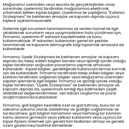
Mağazamız üzerinden veya eposta ile gerçekleştirilen onay
sürecinde, üyelerimiz tarafından mağazamıza elektronik
ortamdan iletilen kişisel bilgiler, Üyelerimiz ile yaptığımız "Kullanıcı
Sözleşmesi" ile belirlenen amaçlar ve kapsam dışında üçüncü
kişilere açıklanmayacaktır.
Sistemle ilgili sorunların tanımlanması ve verilen hizmet ile ilgili
çıkabilecek sorunların veya uyuşmazlıkların hızla çözülmesi için,
Firmamız, üyelerinin IP adresini kaydetmekte ve bunu
kullanmaktadır. IP adresleri, kullanıcıları genel bir şekilde
tanımlamak ve kapsamlı demografik bilgi toplamak amacıyla da
kullanılabilir.
Firmamız, Üyelik Sözleşmesi ile belirlenen amaçlar ve kapsam
dışında da, talep edilen bilgileri kendisi veya işbirliği içinde olduğu
kişiler tarafından doğrudan pazarlama yapmak amacıyla
kullanabilir. Kişisel bilgiler, gerektiğinde kullanıcıyla temas kurmak
için de kullanılabilir. Firmamız tarafından talep edilen bilgiler veya
kullanıcı tarafından sağlanan bilgiler veya Mağazamız üzerinden
yapılan işlemlerle ilgili bilgiler; Firmamız ve işbirliği içinde olduğu
kişiler tarafından, "Üyelik Sözleşmesi" ile belirlenen amaçlar ve
kapsam dışında da, üyelerimizin kimliği ifşa edilmeden çeşitli
istatistiksel değerlendirmeler, veri tabanı oluşturma ve pazar
araştırmalarında kullanılabilir.
Firmamız, gizli bilgileri kesinlikle özel ve gizli tutmayı, bunu bir sır
saklama yükümü olarak addetmeyi ve gizliliğin sağlanması ve
sürdürülmesi, gizli bilginin tamamının veya herhangi bir kısmının
kamu alanına girmesini veya yetkisiz kullanımını veya üçüncü bir
kişiye ifşasını önlemek için gerekli tüm tedbirleri almayı ve gerekli
özeni göstermeyi taahhüt etmektedir.