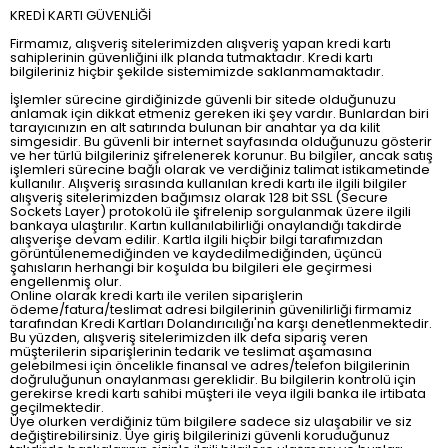
KREDİ KARTI GÜVENLİĞİ
Firmamız, alışveriş sitelerimizden alışveriş yapan kredi kartı
sahiplerinin güvenliğini ilk planda tutmaktadır. Kredi kartı
bilgileriniz hiçbir şekilde sistemimizde saklanmamaktadır.
İşlemler sürecine girdiğinizde güvenli bir sitede olduğunuzu
anlamak için dikkat etmeniz gereken iki şey vardır. Bunlardan biri
tarayıcınızın en alt satırında bulunan bir anahtar ya da kilit
simgesidir. Bu güvenli bir internet sayfasında olduğunuzu gösterir
ve her türlü bilgileriniz şifrelenerek korunur. Bu bilgiler, ancak satış
işlemleri sürecine bağlı olarak ve verdiğiniz talimat istikametinde
kullanılır. Alışveriş sırasında kullanılan kredi kartı ile ilgili bilgiler
alışveriş sitelerimizden bağımsız olarak 128 bit SSL (Secure
Sockets Layer) protokolü ile şifrelenip sorgulanmak üzere ilgili
bankaya ulaştırılır. Kartın kullanılabilirliği onaylandığı takdirde
alışverişe devam edilir. Kartla ilgili hiçbir bilgi tarafımızdan
görüntülenemediğinden ve kaydedilmediğinden, üçüncü
şahısların herhangi bir koşulda bu bilgileri ele geçirmesi
engellenmiş olur.
Online olarak kredi kartı ile verilen siparişlerin
ödeme/fatura/teslimat adresi bilgilerinin güvenilirliği firmamiz
tarafından Kredi Kartları Dolandırıcılığı'na karşı denetlenmektedir.
Bu yüzden, alışveriş sitelerimizden ilk defa sipariş veren
müşterilerin siparişlerinin tedarik ve teslimat aşamasına
gelebilmesi için öncelikle finansal ve adres/telefon bilgilerinin
doğruluğunun onaylanması gereklidir. Bu bilgilerin kontrolü için
gerekirse kredi kartı sahibi müşteri ile veya ilgili banka ile irtibata
geçilmektedir.
Üye olurken verdiğiniz tüm bilgilere sadece siz ulaşabilir ve siz
değiştirebilirsiniz. Üye giriş bilgilerinizi güvenli koruduğunuz