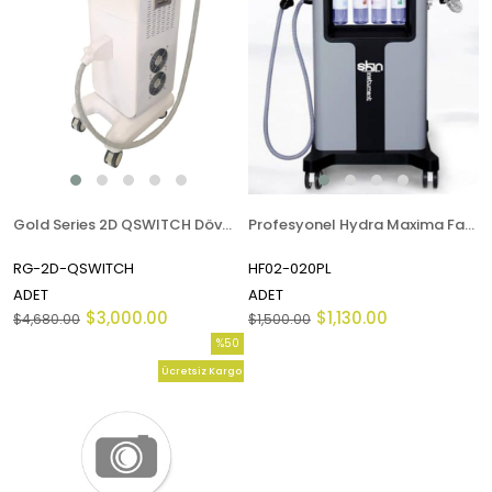
Gold Series 2D QSWITCH Dövme Silme Cihazı
Profesyonel Hydra Maxima Facial Cihazı
RG-2D-QSWITCH
HF02-020PL
ADET
ADET
$3,000.00
$1,130.00
$4,680.00
$1,500.00
%50
İndirim
Ücretsiz Kargo
%50İndirim