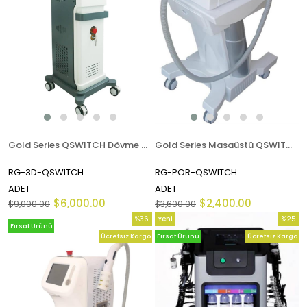
Gold Series QSWITCH Dövme Silme Cihazı
Gold Series Masaüstü QSWITCH Dövme Silme Cihazı
RG-3D-QSWITCH
RG-POR-QSWITCH
ADET
ADET
$6,000.00
$2,400.00
$9,000.00
$3,600.00
%36
Yeni
%25
Fırsat Ürünü
İndirim
Ürün
İndirim
Ücretsiz Kargo
Fırsat Ürünü
Ücretsiz Kargo
%36İndirim
%25İndi