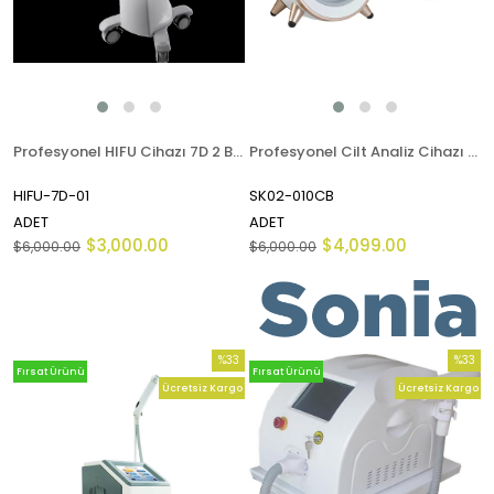
Profesyonel HIFU Cihazı 7D 2 Başlıklı
Profesyonel Cilt Analiz Cihazı Magic Mirror
HIFU-7D-01
SK02-010CB
ADET
ADET
$3,000.00
$4,099.00
$6,000.00
$6,000.00
%33
%33
Fırsat Ürünü
Fırsat Ürünü
İndirim
İndirim
Ücretsiz Kargo
Ücretsiz Kargo
%33İndirim
%33İndi