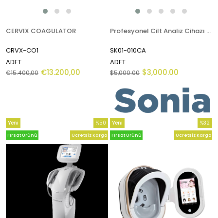
CERVIX COAGULATOR
Profesyonel Cilt Analiz Cihazı Electa Lux
CRVX-CO1
SK01-010CA
ADET
ADET
€13.200,00
$3,000.00
€15.400,00
$5,000.00
Yeni
%50
Yeni
%32
Ürün
İndirim
Ürün
İndirim
Fırsat Ürünü
Ücretsiz Kargo
Fırsat Ürünü
Ücretsiz Kargo
%50İndirim
%32İndi