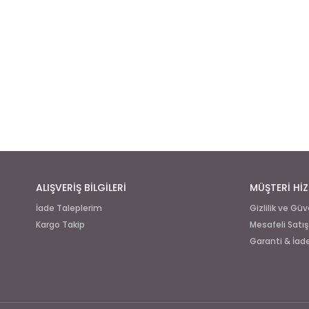
ALIŞVERİŞ BİLGİLERİ
MÜŞTERİ HİZ
İade Taleplerim
Gizlilik ve Gü
Kargo Takip
Mesafeli Satı
Garanti & İa