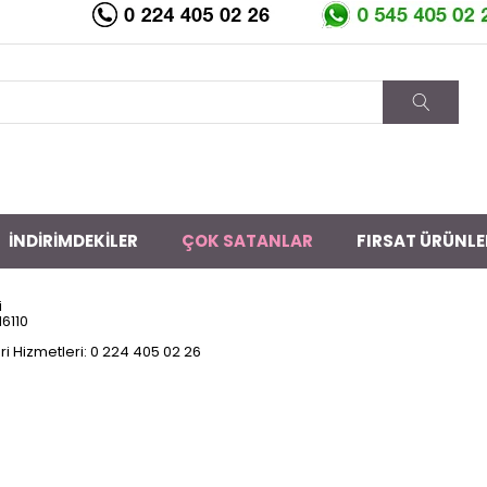
z kargo!
İNDİRİMDEKİLER
ÇOK SATANLAR
FIRSAT ÜRÜNLE
i
16110
i Hizmetleri: 0 224 405 02 26