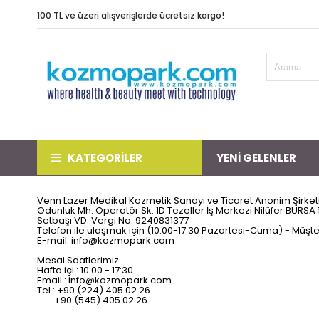
100 TL ve üzeri alışverişlerde ücretsi
KATEGORİLER
YENİ GELENLER
Venn Lazer Medikal Kozmetik Sanayi ve Ticaret Anonim Şirket
Odunluk Mh. Operatör Sk. 1D Tezeller İş Merkezi Nilüfer BURSA 
Setbaşı VD. Vergi No: 9240831377
Telefon ile ulaşmak için (10:00-17:30 Pazartesi-Cuma) - Müşter
E-mail:
info@kozmopark.com
Mesai Saatlerimiz
Hafta içi : 10:00 - 17:30
Email :
info@kozmopark.com
Tel : +90 (224) 405 02 26
+90 (545) 405 02 26